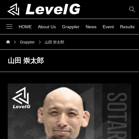
HOME
About Us
Grappler
News
Event
Results
Grappler
山田 崇太郎
山田 崇太郎