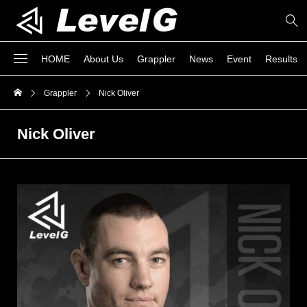
HOME
About Us
Grappler
News
Event
Results
Grappler
Nick Oliver
Nick Oliver