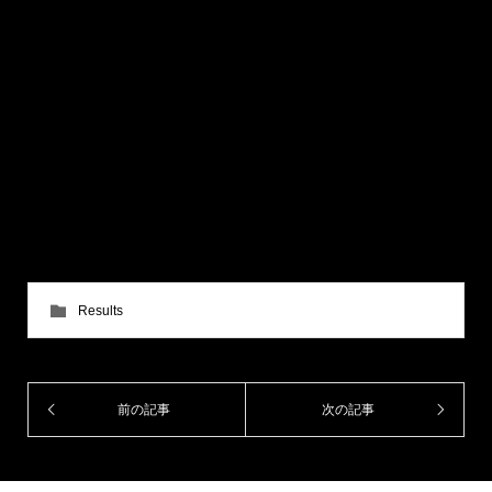
山 和一(フリー)▲ vs 室谷 勇汰(リバーサルジム立川
ALPHA)○ アームロック 第十一試合 サブミッション
オンリーグラップリングAクラス5分1R (レフリー判定
あり) 当日65.8kg契約 松本 晃治(POLAR GYM)▲ vs 時
田 元樹(アルファジム/ALLIANCE)○ 判定 第十二試合
サブミッションオンリーグラップリングAクラス5分1R
(レフリー判定あり) 当日56.7kg契約 村上 健(FIGHT
FARM)▲ vs 金山 怜平（リバーサルジム久喜 WINGS）
○ アームバー
Results
前の記事
次の記事