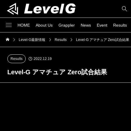
HOME
About Us
Grappler
News
Event
Results
Level-G最新情報
Results
Level‐G アマチュア Zero試合結果
Results
2022.12.19
Level‐G アマチュア Zero試合結果
［大会名］ Level-G アマチュア zero ［日 時］
2022年11月27日（日） ［会 場］ GENスポーツパ
レス ［協 賛］ ISAMI,reversal ［協 力］ JUDGE
SQUAD ［主 催］ Level-G実行委員会・
KROSS×OVER実行委員会 第一試合 サブミッションオ
ンリーグラップリングSクラス7分1R (レフリー判定あ
り) 当日70.3kg契約 白須賀 延洋(リバーサルジム立川
ALPHA)▲ vs 八木 隆志(今成柔術）○ 判定 第二試合 サ