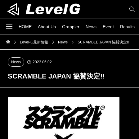
HOME
About Us
Grappler
News
Event
Results
Level-G最新情報
News
SCRAMBLE JAPAN 協賛決定!!
News
2023.06.02
SCRAMBLE JAPAN 協賛決定!!