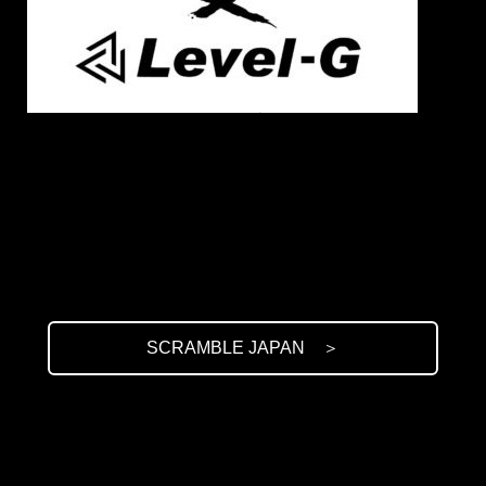
6/11
Level-G GENスポーツパレス大会 SCRAMBLE JAPAN
協賛決定!! 英国発の柔術ライフスタイルアパレルブラン
ド『SCRAMBLE』の日本支部SCRAMBLE JAPANによ
る、大会協賛が決定致しました。 SCRAMBLE JAPAN
様からは、大会メインイベントにあたるライト級王座
決定トーナメント決勝戦、大会セミファイナルにあた
る山田崇太郎 vs グラントボグダノフの2試合の勝者へ
のWIN BONUS と、大会中最速での一本勝ちを収めた
選手へFASTEST FINISH賞が贈られます。
SCRAMBLE JAPANのウェブページはこちら▼
SCRAMBLE JAPAN ＞