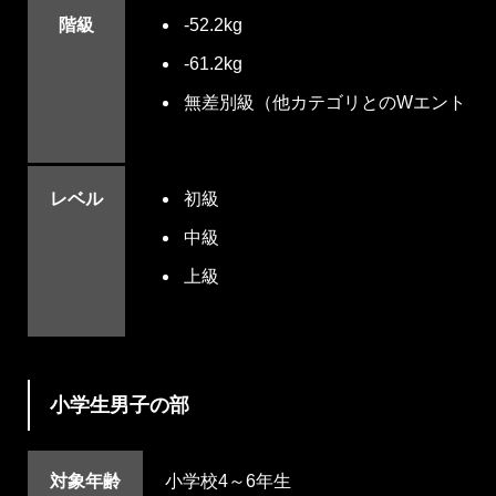
階級
-52.2kg
-61.2kg
無差別級（他カテゴリとのWエントリ
レベル
初級
中級
上級
小学生男子の部
対象年齢
小学校4～6年生