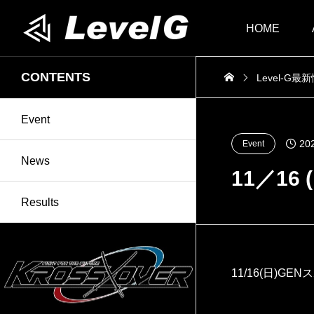
HOME
CONTENTS
Level-G最
Event
20
Event
News
11／16
Results
11/16(日)