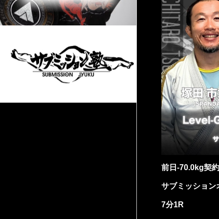
前日-70.0kg契
サブミッション
7分1R