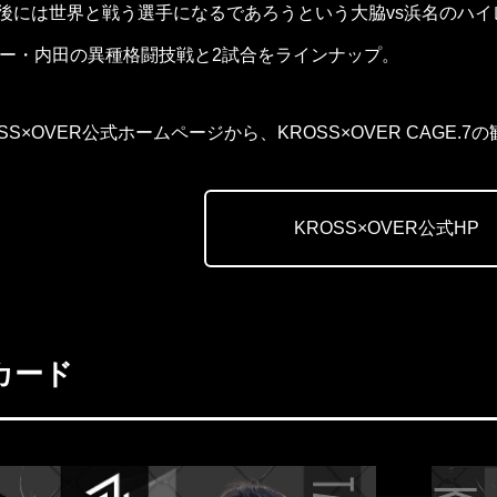
年後には世界と戦う選手になるであろうという大脇vs浜名のハイ
ラー・内田の異種格闘技戦と2試合をラインナップ。
SS×OVER公式ホームページから、KROSS×OVER CAGE.
KROSS×OVER公式HP
カード