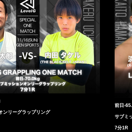
約
前日-65
オンリーグラップリング
サブミ
7分1R