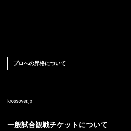
MMA（総合格闘技）・Level-G(グラップリング)ワンマ
ッチの3つから選択可能です。また、クラスにおきまし
ても【アマチュア上級者(Sクラス防具なし)・中級者(A
クラス防具あり)・初心者(Bクラス防具あり)】と防具あ
りとなしのどちらかを選択出来るようにし、安全面を
重視しつつ各参加者のレベルに合わせたルールとなっ
ております。 将来プロの舞台で活躍する選手育成の場
としてはもちろん、日頃の練習の成果を発揮して頂く
場としても多くの方に参加して頂ければと思いますの
で、是非皆さまのご応募をお待ちしております！
プロへの昇格について
出場選手の技術・体力・精神・経験値などを総合的に
判断し、プロでも通用すると実行委員会が認めた場
合、選手本人及び所属先代表と相談の上、希望する場
合プロへの昇格を決定致します。 KROSS×OVERプロ
格闘技団体 KROSS×OVER公式ホームページ
krossover.jp
一般試合観戦チケットについて