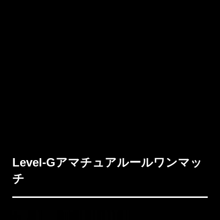
ローカードもしくは失格になる可能性あり） ※試合出
場にあたって準備しなければならない用具を確認し、
忘れずにご用意下さい（用具不備は試合に参加できな
くなる場合あり） ※グローブ受け取り前と返却後に必
ず手指の消毒をしてください。（試合直前までマスク
着用の徹底をお願いします） 試合が終わったら必ずグ
ローブ受け渡し場所に速やかに返却してください。
（試合以外での使用、持ち出し厳禁・スタッフがチェ
ックをしています） ※セコンドは1名のみとなります
（セコンド以外の声援またはセコンドとみなされる行
為は禁止。イエローカードの可能性あり） ※タオルや
飲み物（水以外禁止）は各自用意 ※荷物や貴重品は各
自の責任の下で管理して下さい。(主催者は一切の責任
を負いかねます) ※申し込み完了後、怪我や病気で出場
を辞退される場合は医師の診断書をご提出下さい。 ※
少しでも体調不良を感じたら必ず申告して下さい。
Level-Gアマチュアルールワンマッ
チ