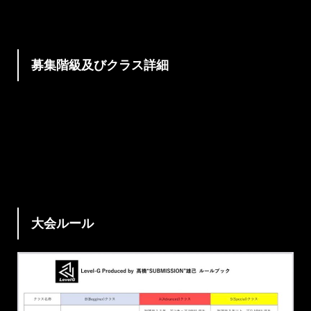
しては後日、本ページ内にて発表致します。
募集階級及びクラス詳細
※一般S・A・Bクラス フライ級(-56.7kg以下）/パンタ
ム級(-61.2kg）/フェザー級(-65.8kg)/ライト級
（-70.3kg）/ウェルター級(-77.1kg）/無差別級（体重制
限無し）
大会ルール