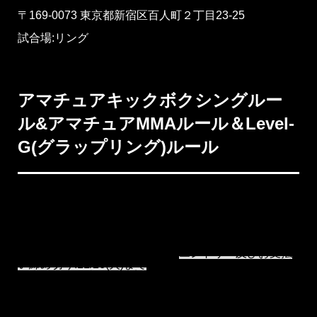
〒169-0073 東京都新宿区百人町２丁目23-25
試合場:リング
アマチュアキックボクシングルー
ル&アマチュアMMAルール＆Level-
G(グラップリング)ルール
今大会は3つの部門で開催致します。 ・キックボクシン
グルールワンマッチ(一般:S,A,B クラス ジュニアA,B
クラス) ・MMA ルールワンマッチ(一般:S,A,B クラス
ジュニアA,Bクラス) ・LEVEL-G グラップリング（一
般:S,A,B クラス) ※大会エントリーが開始次第、本ペー
ジに申込リンクを掲載致します
エントリー及びお支払
い締め切り:11/26(火)まで
※上記のお日にちまでにお申
し込み及びお支払いを完了させて下さい。 ※応募可能
な人数に限りがある為、早期締切の可能性がございま
すのでお早めにお申し込み下さい。 【対戦カードは試
合5日前迄を目安に発表予定】 ルールはキック又は