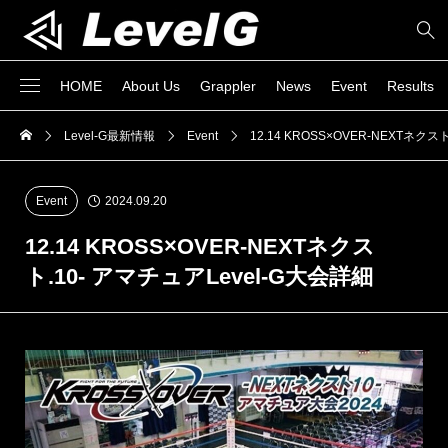
HOME
About Us
Grappler
News
Event
Results
Level-G最新情報
Event
12.14 KROSS×OVER-NEXTネクス
Event
2024.09.20
12.14 KROSS×OVER-NEXTネクス
ト.10- アマチュアLevel-G大会詳細