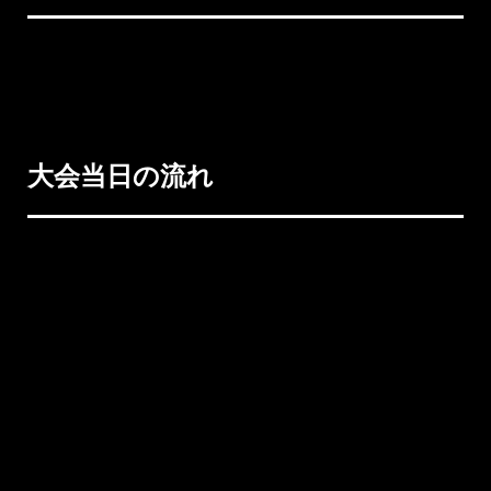
一般入場時間は本ページ内で後日発表致します。 試合
当日、会場受付にてアマチュア大会一般観戦チケット
を販売致します。 (当日券のみ販売 自由席2,500円)
大会当日の流れ
出場選手はまず入口受付で受付を済ませて下さい。 ※
受付の際に選手・セコンド用のパスをお渡し致しま
す。 ※選手とセコンドが揃って一緒に入場する必要は
ありませんが選手から必ずセコンドパスをお渡し下さ
い。 受付完了後、計量場所にて計量と同時に用具チェ
ックを行います。 ※選手1名につきセコンド1名→選手
とセコンドの分で計2枚配布します。 ※試合中のリング
サイド、セコンドも会長含む1名となります。 ※選手・
セコンドも必ず腕輪腕輪パスを装着してから入場下さ
い。 ※紛失した場合も再発行不可となりますのでご注
意下さい。 （※選手の方が必ず受付けにお越し頂きパ
スをお受け取り下さい。混雑を防ぐ為セコンドの方は
受付の列に並ばれないようご協力お願い致します） ※
出場者及びセコンド必読 ①選手・セコンド会場入り