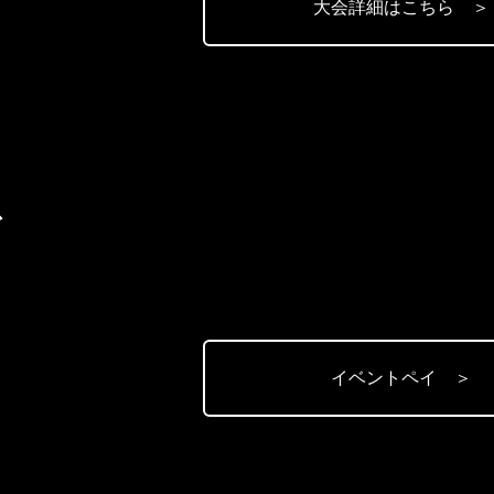
大会詳細はこちら ＞
SS×OVER-Extraプロ大会を開催』 ※大会情報は本ページ
付時間や試合開始時間は後日発表 お問い合わせ：krossoverfightin
ス
 フライ級(-56.7kg以下）/パンタム級(-61.2kg）/フェザー級(-65
制限無し）
イベントペイ ＞
18日 【対戦カードは試合10日前迄を目安に発表予定】 アマチ
SS×OVER-EXTRA.5-のチケットを購入された方は昼のアマチ