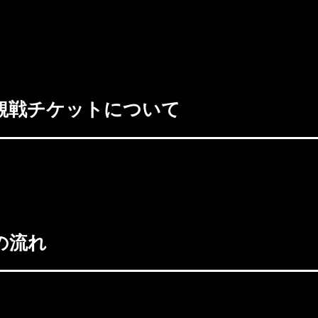
のチケットをお持ちの方のみ再入場可能となります。 会場：東京・GEN
久保駅より徒歩5分 大会ホームページ： プロ格闘技団体 KRO
rfighting@gmail.com 連絡先：070-8330-7971 日時：
ER-EXTRA.5-】を開催※別チケット
観戦チケットについて
0〜(予定) 2F受付にてアマチュア大会一般観戦チケットを販売致し
の流れ
了後、4F へ移動して下さい。 ※2F 受付にて選手・セコン
必要はありませんが選手から必ずセコンドパスをお渡し下さい。