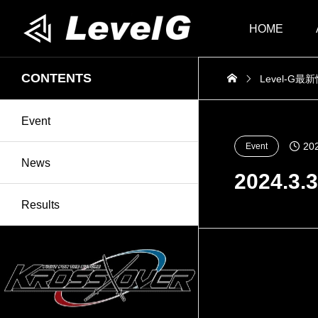
HOME
CONTENTS
Level-G最
Event
20
Event
News
2024.
Results
主催:KROSS×O
JUDGE SQ
大会はプロ興行「K