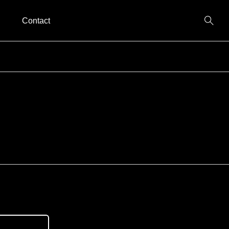
Contact
２丁目23-25 協賛：ISAMI、reversal 協力：
023年3月3日(日) ※昼は本アマチュア大会を開催 ※夜
時募集中)