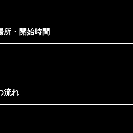
ら必ず申告して下さい。
場所・開始時間
Kワンマッチ ・Aクラストーナメント （4Fリング 10:15〜予
整中） アマチュアLEVELGワンマッチ （4Fリング 9:00〜第1
の流れ
N スポーツパレス4F