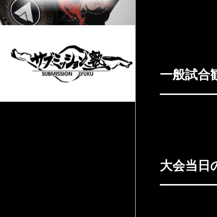
EXTRA.5-
※JR総武線 大
せ：krossove
【KROSS×OV
一般試合
一般入場:9:0
大会当日
2F受付で受付完
一緒に入場する