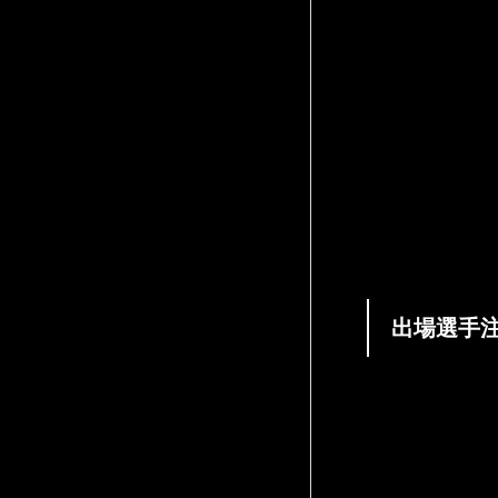
います。 ※選
手・セコンドも
付けにお越し頂
及びセコンド必
ス（選手1名に
の方に直接パス
さい) ↓ 2F
ラ教室開催中の
立ち入らないで下
ます、用具チェ
計量時に用具チ
方は必ず聞いて
を各自把握して
出場選手
※事情により試
試合前にグロー
出場にあたって
ーブ受け取り前
グローブ受け渡
援またはセコン