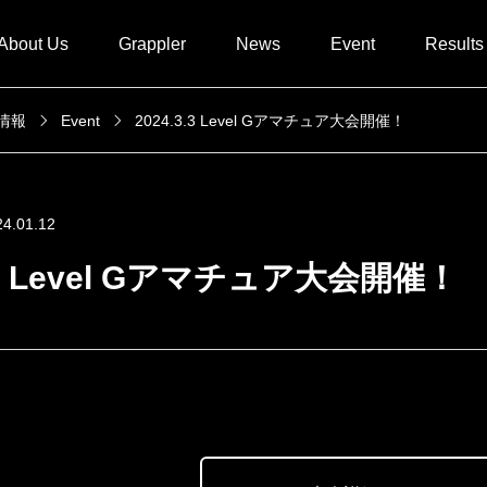
About Us
Grappler
News
Event
Results
新情報
Event
2024.3.3 Level Gアマチュア大会開催！
24.01.12
3.3 Level Gアマチュア大会開催！
VER 会場:GENスポーツパレス4F 〒169-0073 東京都新宿区百人町
UAD ※MVP賞の他、敢闘賞などの賞をご用意しております 日時：2
ROSS×OVER -EXTRA.5-」を開催予定(プロ出場選手も随