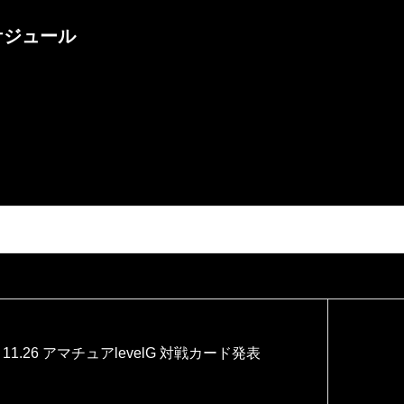
ケジュール
ップリングアマチュア出場選手 8:00〜8:30 集合・計量及び用具チェック
11.26 アマチュアlevelG 対戦カード発表