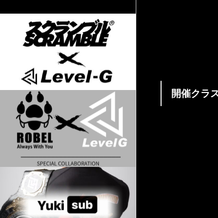
夜興行は『KRO
好であること 選手受
開催クラ
一般S・A・Bクラス
無差別級（体重
【締切り】2/
下さい】 ※KRO