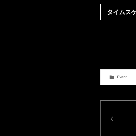
タイムス
Level-G グラ
Event