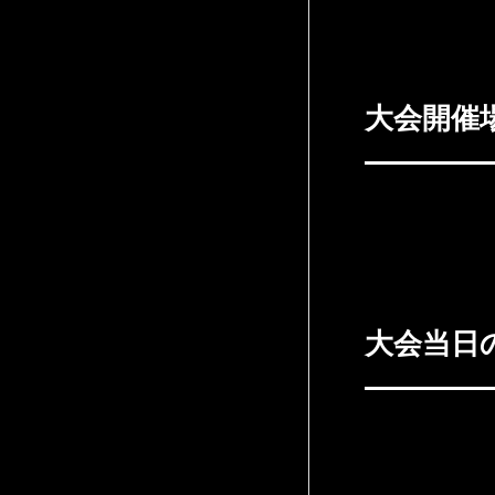
調不良を感じた
大会開催
アマチュアKIC
10:15〜予定調
大会当日
・試合会場 GE