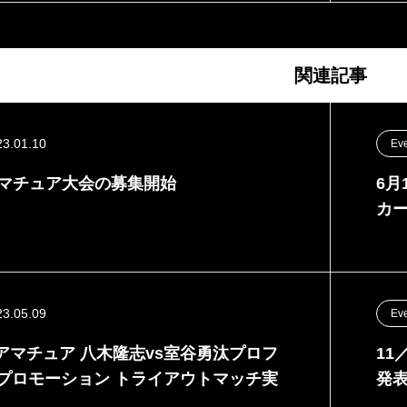
関連記事
23.01.10
Ev
l-Gアマチュア大会の募集開始
6月
カ
23.05.09
Ev
el-G アマチュア 八木隆志vs室谷勇汰プロフ
11
 プロモーション トライアウトマッチ実
発